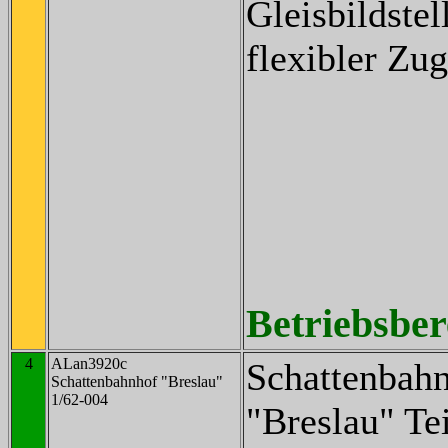
Gleisbildste
flexibler Zu
Betriebsbere
4
ALan3920c
Schattenbah
Schattenbahnhof "Breslau"
1/62-004
"Breslau" Tei