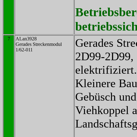
Betriebsber
betriebssich
7
ALan3928
Gerades Str
Gerades Streckenmodul
1/62-011
2D99-2D99, 
elektrifiziert.
Kleinere Ba
Gebüsch und
Viehkoppel a
Landschaftsg