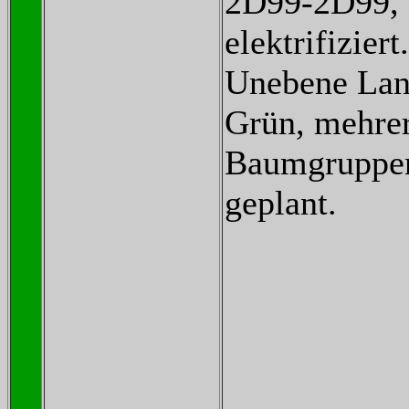
2D99-2D99, 
elektrifiziert.
Unebene Land
Grün, mehre
Baumgruppen
geplant.