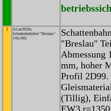
betriebssich
2
ALan3920a
Schattenbah
Schattenbahnhof "Breslau"
1/62-002
"Breslau" Tei
Abmessung 1
mm, hoher M
Profil 2D99.
Gleismaterial
(Tillig), Ei
EW3 r=1350