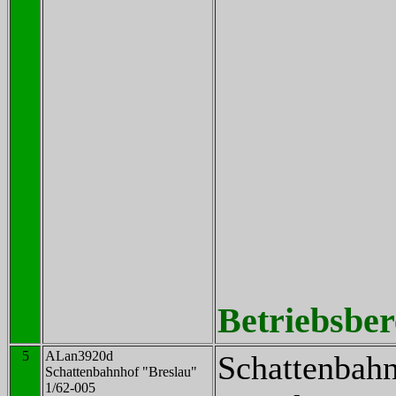
Betriebsbere
5
ALan3920d
Schattenbah
Schattenbahnhof "Breslau"
1/62-005