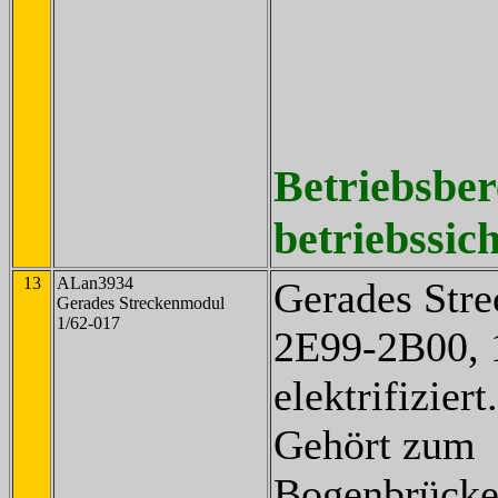
Betriebsber
betriebssich
13
ALan3934
Gerades Str
Gerades Streckenmodul
1/62-017
2E99-2B00, 
elektrifiziert.
Gehört zum
Bogenbrücke