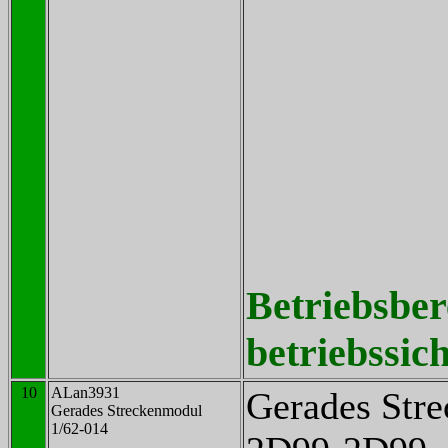
Betriebsber
betriebssich
10
ALan3931
Gerades Str
Gerades Streckenmodul
1/62-014