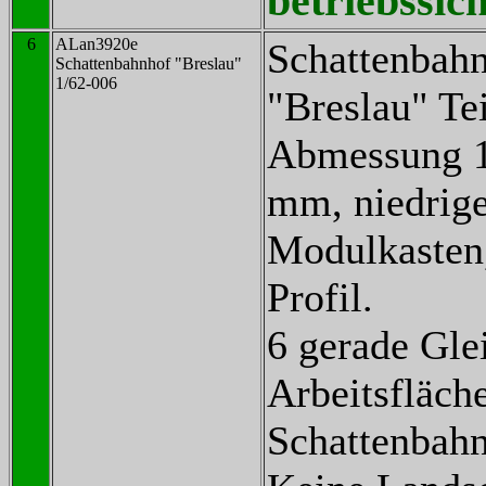
betriebssich
6
ALan3920e
Schattenbah
Schattenbahnhof "Breslau"
1/62-006
"Breslau" Tei
Abmessung 1
mm, niedrig
Modulkasten,
Profil.
6 gerade Gle
Arbeitsfläch
Schattenbahn