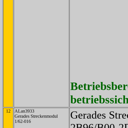
Betriebsber
betriebssich
12
ALan3933
Gerades Str
Gerades Streckenmodul
1/62-016
2B96/B00-2D