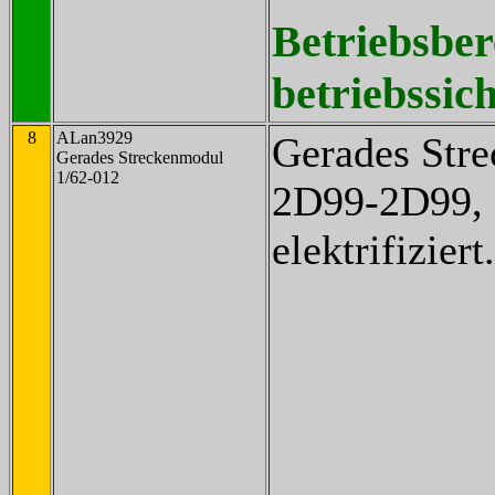
Betriebsber
betriebssich
8
ALan3929
Gerades Str
Gerades Streckenmodul
1/62-012
2D99-2D99, 
elektrifiziert.