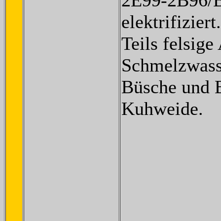
2E99-2B96/B
elektrifiziert.
Teils felsige
Schmelzwass
Büsche und 
Kuhweide.