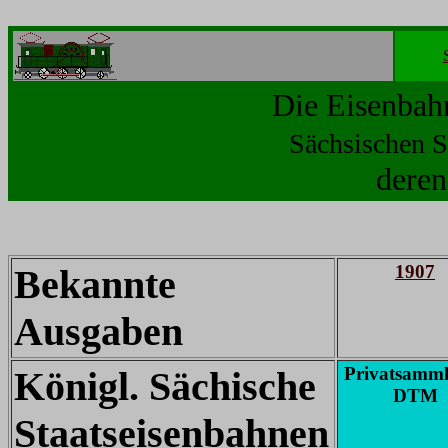
Die Eisenbah
Sächsischen S
deren
1907
Bekannte
Ausgaben
Privatsamm
Königl. Sächische
DTM
Staatseisenbahnen